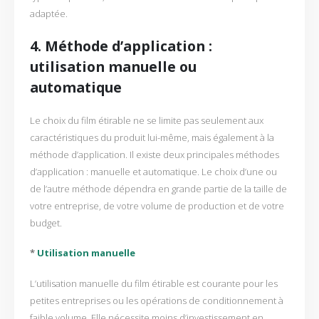
adaptée.
4. Méthode d’application :
utilisation manuelle ou
automatique
Le choix du film étirable ne se limite pas seulement aux
caractéristiques du produit lui-même, mais également à la
méthode d’application. Il existe deux principales méthodes
d’application : manuelle et automatique. Le choix d’une ou
de l’autre méthode dépendra en grande partie de la taille de
votre entreprise, de votre volume de production et de votre
budget.
*
Utilisation manuelle
L’utilisation manuelle du film étirable est courante pour les
petites entreprises ou les opérations de conditionnement à
faible volume. Elle nécessite moins d’investissement en