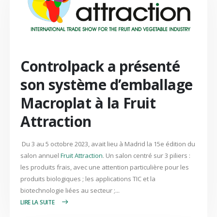
Controlpack a présenté
son système d’emballage
Macroplat à la Fruit
Attraction
Du 3 au 5 octobre 2023, avait lieu à Madrid la 15e édition du
salon annuel
Fruit Attraction
. Un salon centré sur 3 piliers :
les produits frais, avec une attention particulière pour les
produits biologiques ; les applications TIC et la
biotechnologie liées au secteur ;...
LIRE PLUS +