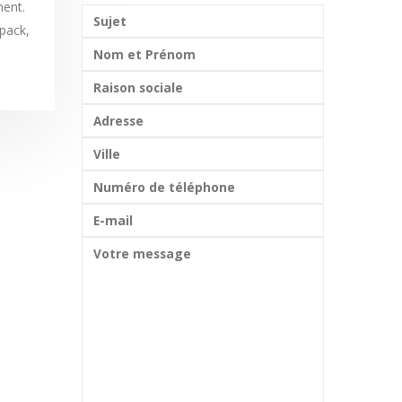
ment.
lpack,