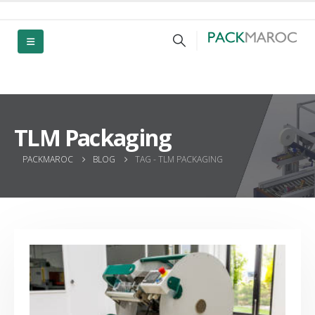
TLM Packaging
PACKMAROC
BLOG
TAG -
TLM PACKAGING