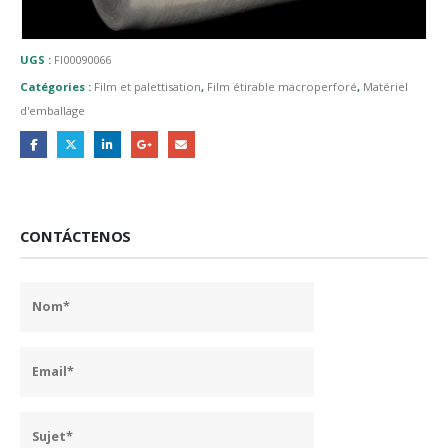
UGS :
FI00090066
Catégories :
Film et palettisation
,
Film étirable macroperforé
,
Matériel
d'emballage
CONTÁCTENOS