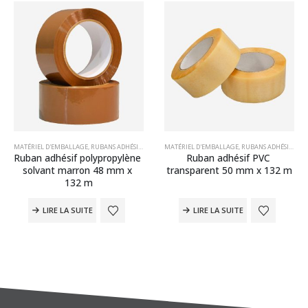
DHÉSIFS PP ACRYLIQUES
UBANS ADHÉSIFS EN POLYPROPYLÈNE (PP)
MATÉRIEL D'EMBALLAGE
,
RUBANS ADHÉSIFS
,
RUBANS ADHÉSIFS PP SOLVANT
,
RUBANS ADHÉSIFS EN POLYPROPYLÈNE (PP)
MATÉRIEL D'EMBALLAGE
,
RUBANS ADHÉSIFS
,
RUBANS AD
,
RUB
Ruban adhésif polypropylène 
Ruban adhésif PVC 
solvant marron 48 mm x 
transparent 50 mm x 132 m
132 m
LIRE LA SUITE
LIRE LA SUITE