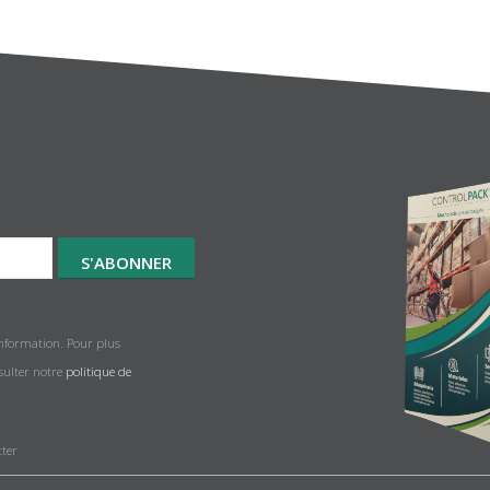
information. Pour plus
nsulter notre
politique de
tter