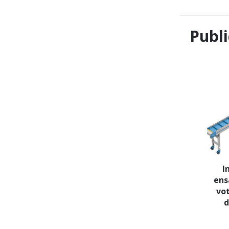
Publi
I
ens
vot
d