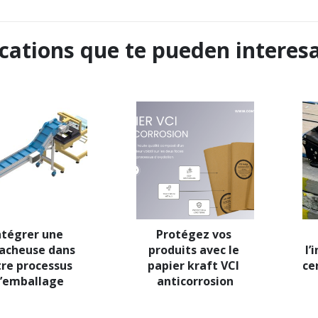
cations que te pueden interes
ntégrer une 
Protégez vos 
acheuse dans 
produits avec le 
l’
re processus 
papier kraft VCI 
ce
’emballage
anticorrosion