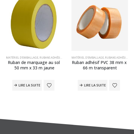
DHÉSIFS PP ACRYLIQUES
UBANS ADHÉSIFS EN POLYPROPYLÈNE (PP)
MATÉRIEL D'EMBALLAGE
,
RUBANS ADHÉSIFS
,
RUBANS ADHÉSIFS PP ACRYLIQUES
,
RUBANS ADHÉSIFS SPÉCIAUX
MATÉRIEL D'EMBALLAGE
,
RUBANS ADHÉSIFS
,
RUB
Ruban de marquage au sol 
Ruban adhésif PVC 38 mm x 
50 mm x 33 m jaune
66 m transparent
LIRE LA SUITE
LIRE LA SUITE