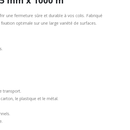
 75 mm x 1000 m
ir une fermeture sûre et durable à vos colis. Fabriqué
 fixation optimale sur une large variété de surfaces.
s.
e transport.
arton, le plastique et le métal.
nnels.
e.