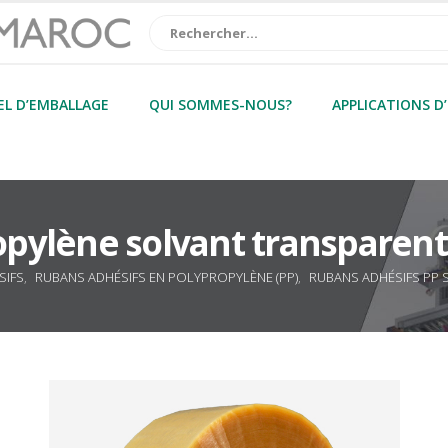
EL D’EMBALLAGE
QUI SOMMES-NOUS?
APPLICATIONS D
opylène solvant transparen
SIFS
,
RUBANS ADHÉSIFS EN POLYPROPYLÈNE (PP)
,
RUBANS ADHÉSIFS PP