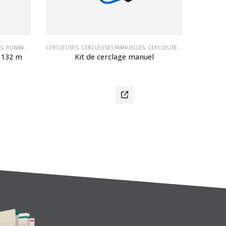
S
,
RUBANS ADHÉSIFS EN PVC
CERCLEUSES
,
CERCLEUSES MANUELLES
,
CERCLEUSES MANUELLES POUR PP ET PET
MATÉRIEL 
 132 m 
Kit de cerclage manuel
Ruban 