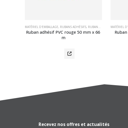
S
SIFS PP ACRYLIQUES
,
RUBANS ADHÉSIFS EN POLYPROPYLÈNE (PP)
MATÉRIEL D'EMBALLAGE
,
RUBANS ADHÉSIFS
,
RUBANS ADHÉSIFS PP SOLVANT
,
RUBANS ADHÉSIFS EN PVC
MATÉRIEL D
atique 
Ruban adhésif PVC rouge 50 mm x 66 
Ruban 
sparent
m
Recevez nos offres et actualités