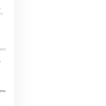
,
re
ants.
e
enu