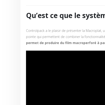
Qu’est ce que le syst
Controlpack a le plaisir de présenter la Macroplat,
pointe qui permettent de combiner la fonctionnalité
permet de produire du film macroperforé à part