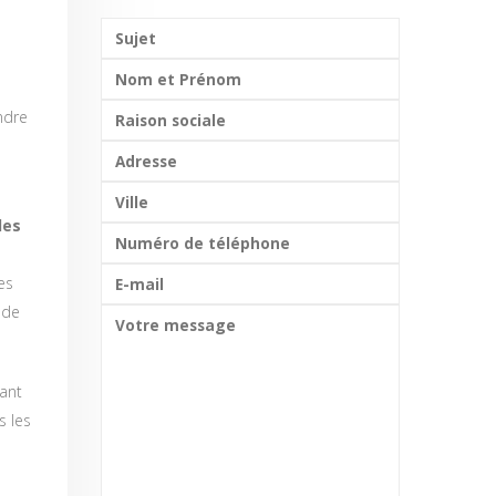
ndre
les
es
 de
ant
s les