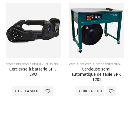
CERCLEUSES
,
CERCLEUSES MANUELLES
,
MACHINES D'EMBALLAGE
,
CERCLEUSES MANUELLES POUR PP ET PET
CERCLEUSES
,
CERCLEUSES DE BOÎTES EN CARTON
,
MACHINES D'EMBA
,
Cercleuse à batterie SPK 
Cercleuse semi-
EVO
automatique de table SPK 
1202
LIRE LA SUITE
LIRE LA SUITE