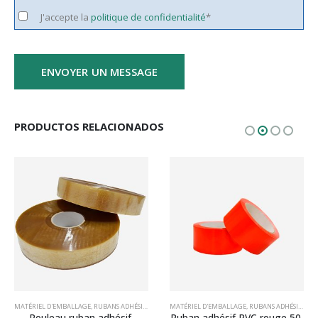
J'accepte la
politique de confidentialité
*
PRODUCTOS RELACIONADOS
DHÉSIFS PP ACRYLIQUES
UBANS ADHÉSIFS EN POLYPROPYLÈNE (PP)
MATÉRIEL D'EMBALLAGE
,
RUBANS ADHÉSIFS
,
RUBANS ADHÉSIFS PP SOLVANT
,
RUBANS ADHÉSIFS EN POLYPROPYLÈNE (PP)
MATÉRIEL D'EMBALLAGE
,
RUBANS ADHÉSIFS
,
RUBANS AD
,
RUB
Rouleau ruban adhésif 
Ruban adhésif PVC rouge 50 