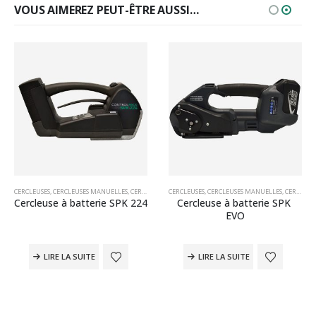
VOUS AIMEREZ PEUT-ÊTRE AUSSI…
BALLAGE
CERCLEUSES
,
CERCLEUSES MANUELLES
,
MACHINES D'EMBALLAGE
,
CERCLEUSES MANUELLES POUR PP ET PET
CERCLEUSES
,
CERCLEUSES MANUELLES
,
MACHINES D'EMBA
,
CERCLEUSES MANUELLES POUR PP ET PET
Cercleuse à batterie SPK 224
Cercleuse à batterie SPK 
EVO
LIRE LA SUITE
LIRE LA SUITE