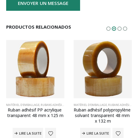
PRODUCTOS RELACIONADOS
UBANS ADHÉSIFS EN POLYPROPYLÈNE (PP)
MATÉRIEL D'EMBALLAGE
,
RUBANS ADHÉSIFS
,
RUBANS ADHÉSIFS PP ACRYLIQUES
,
RUBANS ADHÉSIFS EN POLYPROPYLÈNE (PP)
MATÉRIEL D'EMBALLAGE
,
RUBANS ADHÉSIFS
,
RUBANS ADH
,
RUB
Ruban adhésif PP acrylique 
Ruban adhésif polypropylène 
transparent 48 mm x 125 m
solvant transparent 48 mm 
x 132 m
LIRE LA SUITE
LIRE LA SUITE