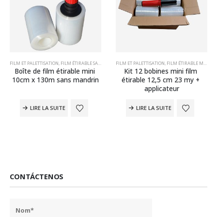
,
MATÉRIEL D'EMBALLAGE
FILM ET PALETTISATION
,
FILM ÉTIRABLE SANS MANDRIN
FILM ET PALETTISATION
,
MATÉRIEL D'EMBALLAGE
,
FILM ÉTIRABLE MANUEL
Boîte de film étirable mini 
Kit 12 bobines mini film 
10cm x 130m sans mandrin
étirable 12,5 cm 23 my + 
applicateur
LIRE LA SUITE
LIRE LA SUITE
CONTÁCTENOS