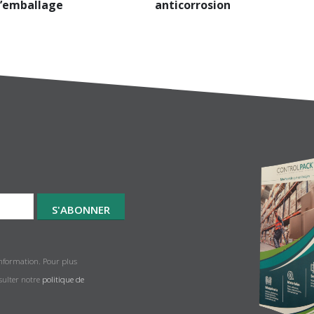
’emballage
anticorrosion
information. Pour plus
nsulter notre
politique de