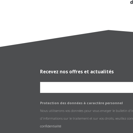
d
Recevez nos offres et actualités
Protection des données à caractère personnel
Nous utiliserons vos données pour vous envoyer le bulletin d'
d'informations sur le traitement et sur vos droits, veuillez co
confidentialité