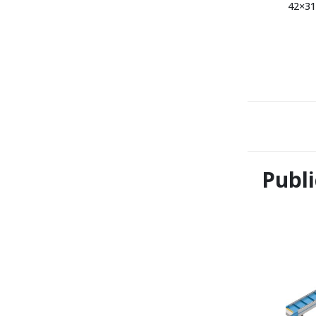
42×31
Publi