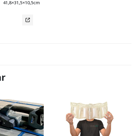
41,8×31,5×10,5cm
ar