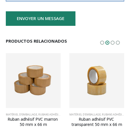
PRODUCTOS RELACIONADOS
UBANS ADHÉSIFS EN POLYPROPYLÈNE (PP)
MATÉRIEL D'EMBALLAGE
,
RUBANS ADHÉSIFS
,
RUBANS ADHÉSIFS PP SOLVANT
,
RUBANS ADHÉSIFS EN PVC
MATÉRIEL D'EMBALLAGE
,
RUBANS ADHÉSIFS
,
RUB
Ruban adhésif PVC marron 
Ruban adhésif PVC 
50 mm x 66 m
transparent 50 mm x 66 m