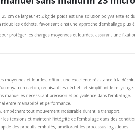
le manuel sans mandrin 23 micr
 25 cm de largeur et 2 kg de poids est une solution polyvalente et 
 réduit les déchets, favorisant ainsi une approche d’emballage plus 
 pour protéger les charges moyennes et lourdes, assurant une fixation
 moyennes et lourdes, offrant une excellente résistance à la déchiru
d’un noyau en carton, réduisant les déchets et simplifiant le recyclage.
ns manuelles nécessitant précision et polyvalence dans l’emballage.
mal entre maniabilité et performance.
e, empêchant tout mouvement indésirable durant le transport.
les tensions et maintenir l’intégrité de l’emballage dans des conditio
on rapide des produits emballés, améliorant les processus logistiques.